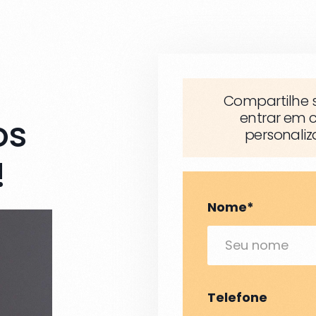
Compartilhe 
entrar em 
os
personaliz
!
Nome*
Telefone