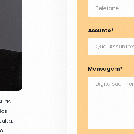
Assunto*
Mensagem*
suas
das
ulta.
to