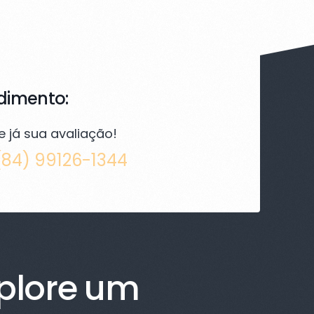
dimento:
 já sua avaliação!
(84) 99126-1344
plore um