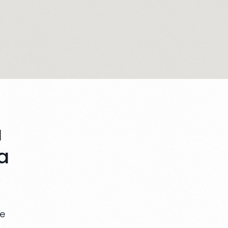
a
a
 e