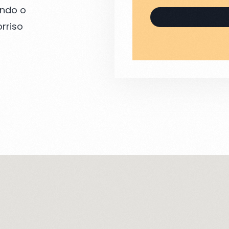
endo o
rriso