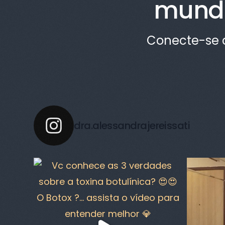
mund
Conecte-se c
dra.alessandrajereissati