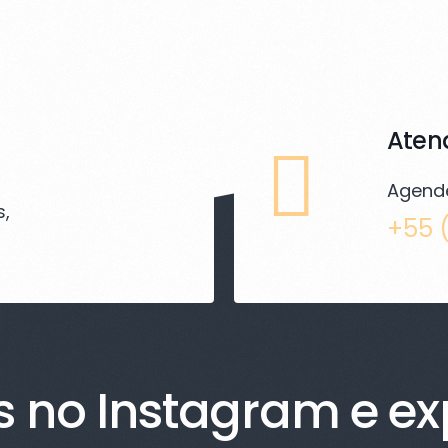
Aten
Agende
s,
+55 
s no Instagram e ex